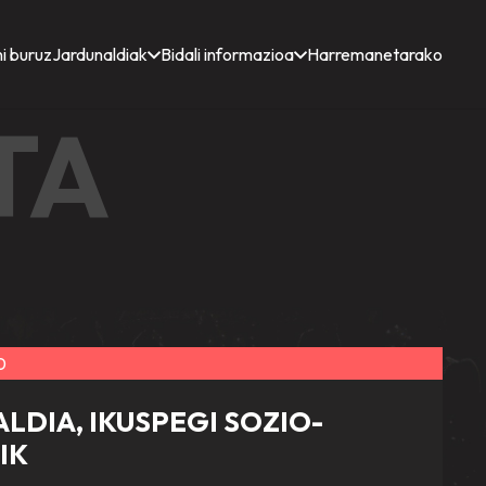
i buruz
Jardunaldiak
Bidali informazioa
Harremanetarako
TA
0
LDIA, IKUSPEGI SOZIO-
IK