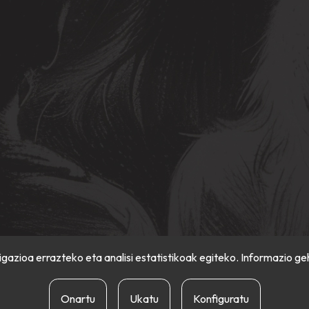
gazioa errazteko eta analisi estatistikoak egiteko. Informazio ge
Onartu
Ukatu
Konfiguratu