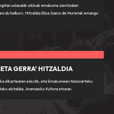
gitan solasaldi-zikloak emakume zientzialari
a du helburu. Hitzaldia Elisa Saenz de Murietak emango
0
ETA GERRA’ HITZALDIA
a elkartearen eskutik, eta Emakumeen Nazioarteko
tako ekitaldia. Aramaioko Kultura etxean.