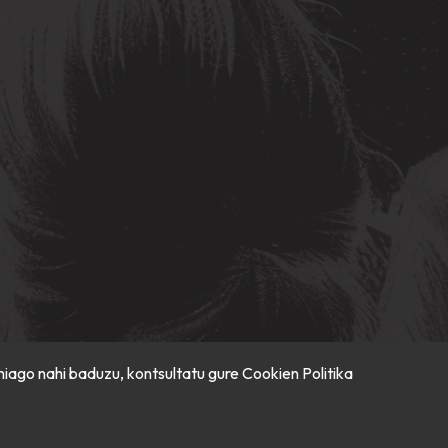
hiago nahi baduzu, kontsultatu gure
Cookien Politika