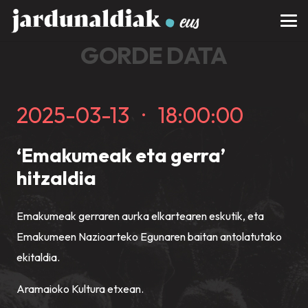
GORDE DATA
2025-03-13
·
18:00:00
‘Emakumeak eta gerra’
hitzaldia
Emakumeak gerraren aurka elkartearen eskutik, eta
Emakumeen Nazioarteko Egunaren baitan antolatutako
ekitaldia.
Aramaioko Kultura etxea
n.