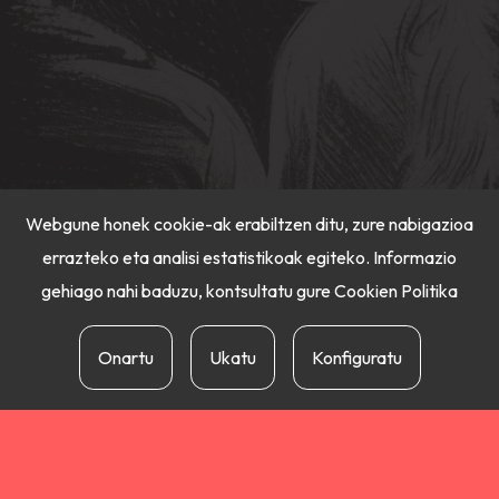
Webgune honek cookie-ak erabiltzen ditu, zure nabigazioa
errazteko eta analisi estatistikoak egiteko. Informazio
gehiago nahi baduzu, kontsultatu gure
Cookien Politika
Onartu
Ukatu
Konfiguratu