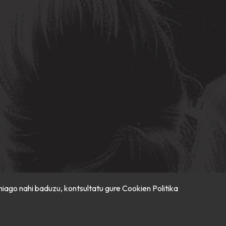
hiago nahi baduzu, kontsultatu gure
Cookien Politika