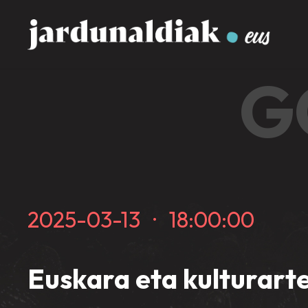
G
2025-03-13
·
18:00:00
Euskara eta kulturart