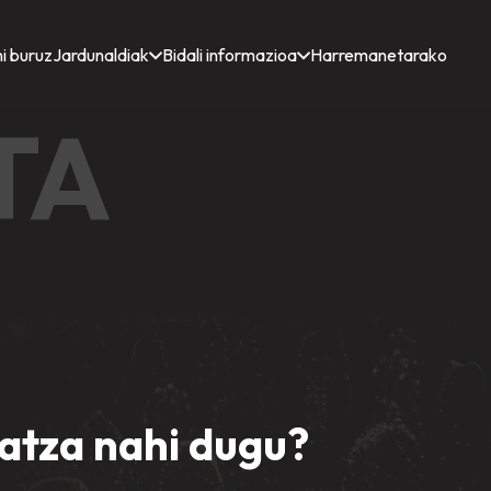
i buruz
Jardunaldiak
Bidali informazioa
Harremanetarako
TA
atza nahi dugu?