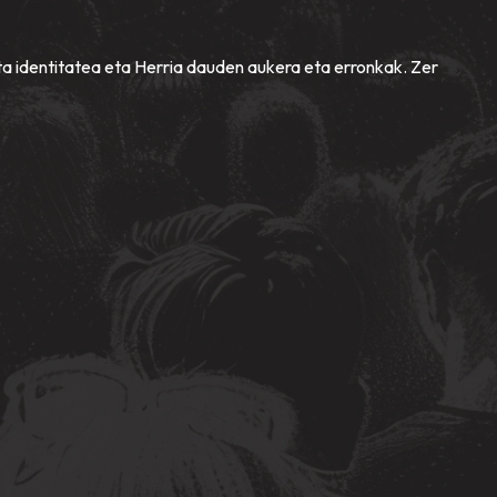
ta identitatea eta Herria dauden aukera eta erronkak. Zer