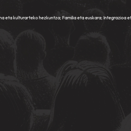
a eta kulturarteko hezkuntza; Familia eta euskara; Integrazioa e