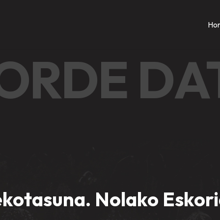
Hon
ORDE DA
ekotasuna. Nolako Eskori