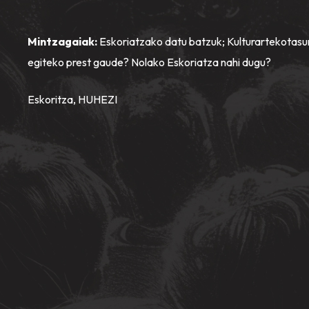
Mintzagaiak:
Eskoriatzako datu batzuk; Kulturartekotasun
egiteko prest gaude? Nolako Eskoriatza nahi dugu?
Eskoritza, HUHEZI