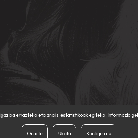
gazioa errazteko eta analisi estatistikoak egiteko. Informazio ge
Onartu
Ukatu
Konfiguratu