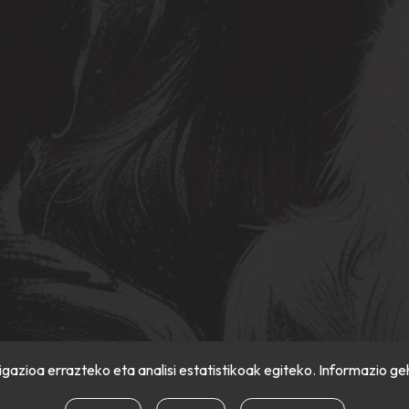
gazioa errazteko eta analisi estatistikoak egiteko. Informazio ge