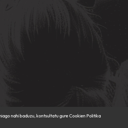
hiago nahi baduzu, kontsultatu gure
Cookien Politika