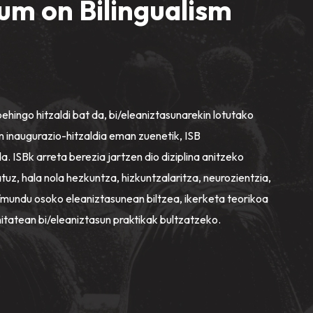
um on Bilingualism
ehingo hitzaldi bat da, bi/eleaniztasunarekin lotutako
 inaugurazio-hitzaldia eman zuenetik, ISB
a. ISBk arreta berezia jartzen dio diziplina anitzeko
atuz, hala nola hezkuntza, hizkuntzalaritza, neurozientzia,
bi/mundu osoko eleaniztasunean biltzea, ikerketa teorikoa
itatean bi/eleaniztasun praktikak bultzatzeko.