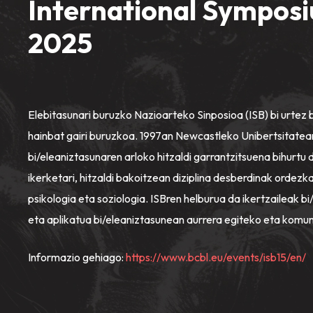
International Symposi
2025
Elebitasunari buruzko Nazioarteko Sinposioa (ISB) bi urtez b
hainbat gairi buruzkoa. 1997an Newcastleko Unibertsitatean
bi/eleaniztasunaren arloko hitzaldi garrantzitsuena bihurtu d
ikerketari, hitzaldi bakoitzean diziplina desberdinak ordezk
psikologia eta soziologia. ISBren helburua da ikertzaileak 
eta aplikatua bi/eleaniztasunean aurrera egiteko eta komun
Informazio gehiago:
https://www.bcbl.eu/events/isb15/en/