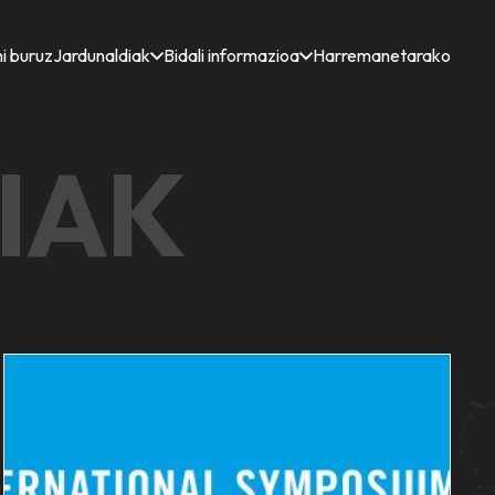
i buruz
Jardunaldiak
Bidali informazioa
Harremanetarako
IAK