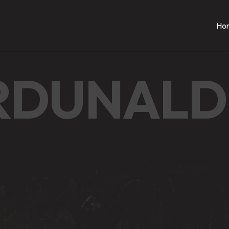
Hon
RDUNALD