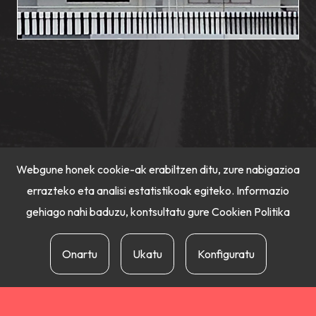
Webgune honek cookie-ak erabiltzen ditu, zure nabigazioa
errazteko eta analisi estatistikoak egiteko. Informazio
gehiago nahi baduzu, kontsultatu gure
Cookien Politika
Onartu
Ukatu
Konfiguratu