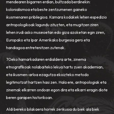
mendearen bigarren erdian, bultzada berdinekin:
kolonialismoa eta beste zentzumenen gaineko
ikusmenaren pribilegioa. Kamara kodakek lehen espedizio
antropologikoak lagundu zituzten, eta mugitzen ziren
lehen irudi asko museoetan edo giza azoketan egin ziren,
Europako eta Ipar Amerikako burgesia gero eta
handiagoa entretenitzen zutenak.
70eko hamarkadaren erdialdera arte, zinema
etnografikoak nolabaiteko lekua hartu zuen akademian,
eta ikusmen-arloa ezagutza ekoizteko metodo
legitimotzat hartzen hasi zen. Hala ere, antropologiak eta
zinemak elkarren ondoan egon dira eta elkarri eragin diote
beren garapen historikoan.
Aldi bereko bilakaera horrek zerikusia du biek ala biek