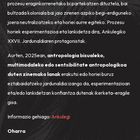
prozesu eraginkorrenetako bi partekatzen dituztela, bai
bultzada koloniala bai jaio zirenen azpiko begi-erdiguneko
joera neutralizatzeko eta horiei aurre egiteko. Prozesu
horiek esperimentazioa eta lankidetza dira, Ankulegiko
XXVII. Jardunaldiaren protagonistak.
Aurten, 2025ean,
antropologia bisualeko,
multimodaleko edo sentsibilitate antropologikoa
duten zinemako lanak
erakutsi edo horiei buruz
eztabaidatzeko jardunaldia izango da, esperimentazioan
eta/edo lankidetzan konfiantza dutenak ikerketa-eragile
gisa.
Informazio gehiago:
Ankulegi
Oharra