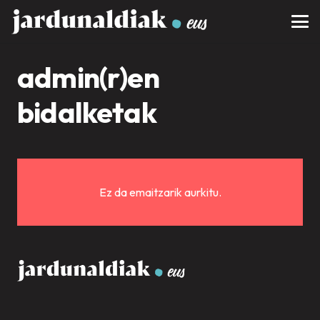
admin(r)en
bidalketak
Ez da emaitzarik aurkitu.