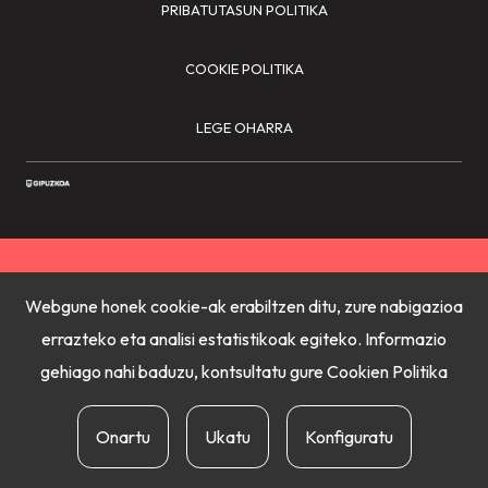
PRIBATUTASUN POLITIKA
COOKIE POLITIKA
LEGE OHARRA
Webgune honek cookie-ak erabiltzen ditu, zure nabigazioa
errazteko eta analisi estatistikoak egiteko. Informazio
gehiago nahi baduzu, kontsultatu gure
Cookien Politika
Onartu
Ukatu
Konfiguratu